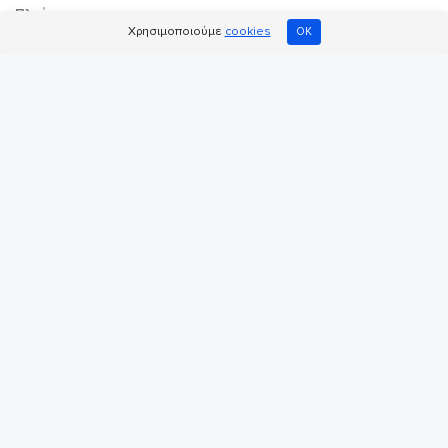
Πλοήγηση
Χρησιμοποιούμε
cookies
OK
Αρχική σελίδα
Κοινωφελείς οργανώσεις
Ηλεκτρονικά καταστήματα
Add Donation to Cart
ΝΕΟ
Ηρωικός ενθυμητής
Σελίδα διαφάνειας
Blog
Σελίδες εγγραφής
Εγγραφή οργάνωσης
Εγγραφή ομάδας
Χρήσιμοι σύνδεσμοι
Ποιοι είμαστε
Φόρμα επικοινωνίας