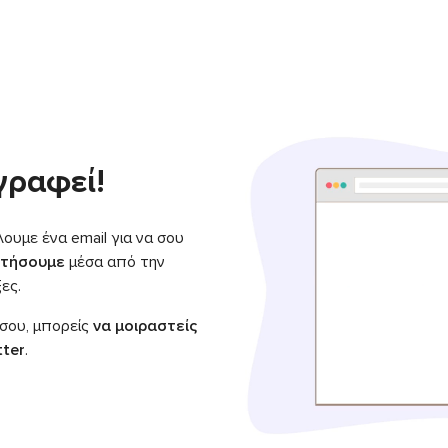
γραφεί!
ουμε ένα email για να σου
στήσουμε
μέσα από την
ες.
 σου, μπορείς
να μοιραστείς
tter
.