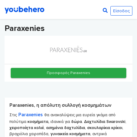
Είσοδος
Paraxenies
Προσφορές Paraxenies
Paraxenies, η απόλυτη συλλογή κοσμημάτων
Paraxenies
Στις
θα ανακαλύψεις μια ευρεία γκάμα από
πολύτιμα
κοσμήματα,
ιδανικά για
δώρα
.
Δαχτυλίδια Swarovski
,
χειροποίητα κολιέ
,
ασημένια δαχτυλίδια
,
σκουλαρίκια κρίκοι
,
βραχιόλια χειροπέδα,
γυναικεία κοσμήματα
, αντρικά