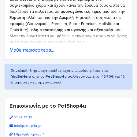
συγκεκριμένο χώρο και έχουν κάνει την έρευνά τους ώστε να
διαλέξουν τα καλύτερα σε
ασυναγώνιστες τιμές
από όλη την
Ευρώπη
αλλά και από την
Αμερική
. Η μεγάλη τους γκάμα σε
τροφές
(Οικονομικές, Premium, Super Premium, Holistic και
Grain free),
είδη περιποίησης και υγιεινής
και
αξεσουάρ
σου
δίνει την δυνατότητα να ψάξεις με την ησυχία σου και να βρεις
αυτό που ταιριάζει στο κατοικίδιό σου
.
Μάθε περισσότερα...
Συνολικά 13 ήρωες/ηρωίδες έχουν ψωνίσει μέσω του
YouBeHero
από το
PetShop4u
συλλέγοντας έτσι 43,70€ για 10
διαφορετικές οργανώσεις!
Επικοινωνία με το PetShop4u
Προσφορές, Προσφορές, Προσφορές !
211 80 01 303
Είσαι έτοιμος να δώσεις στο κατοικίδιο σου αυτό που θέλει και
info@petshop4u.gr
petshop4u.gr
μπαίνεις να ψάξεις στο
. Αυτό που θέλεις
όμως εσύ παράλληλα, είναι να
εξοικονομήσεις χρήματα
μαζί με
https://petshop4u.gr/