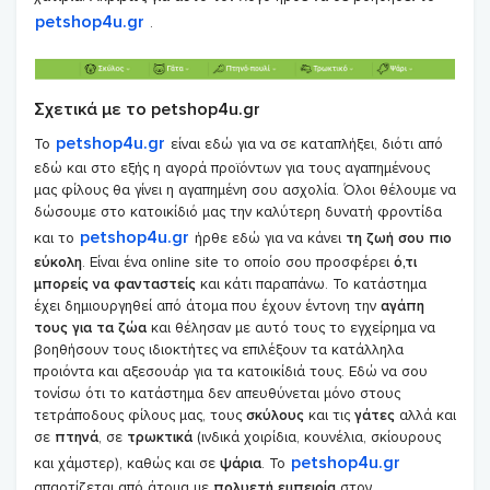
petshop4u.gr
.
Σχετικά με το petshop4u.gr
petshop4u.gr
Το
είναι εδώ για να σε καταπλήξει, διότι από
εδώ και στο εξής η αγορά προϊόντων για τους αγαπημένους
μας φίλους θα γίνει η αγαπημένη σου ασχολία. Όλοι θέλουμε να
δώσουμε στο κατοικίδιό μας την καλύτερη δυνατή φροντίδα
petshop4u.gr
και το
ήρθε εδώ για να κάνει
τη ζωή σου πιο
εύκολη
. Είναι ένα online site το οποίο σου προσφέρει
ό,τι
μπορείς να φανταστείς
και κάτι παραπάνω. Το κατάστημα
έχει δημιουργηθεί από άτομα που έχουν έντονη την
αγάπη
τους για τα ζώα
και θέλησαν με αυτό τους το εγχείρημα να
βοηθήσουν τους ιδιοκτήτες να επιλέξουν τα κατάλληλα
προιόντα και αξεσουάρ για τα κατοικίδιά τους. Εδώ να σου
τονίσω ότι το κατάστημα δεν απευθύνεται μόνο στους
τετράποδους φίλους μας, τους
σκύλους
και τις
γάτες
αλλά και
σε
πτηνά
, σε
τρωκτικά
(ινδικά χοιρίδια, κουνέλια, σκίουρους
petshop4u.gr
και χάμστερ), καθώς και σε
ψάρια
. Το
απαρτίζεται από άτομα με
πολυετή εμπειρία
στον