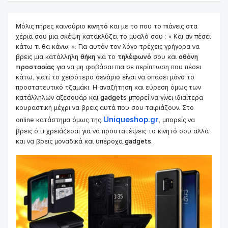
Μόλις πήρες καινούριο
κινητό
και με το που το πιάνεις στα
χέρια σου μια σκέψη κατακλύζει το μυαλό σου : « Και αν πέσει
κάτω τι θα κάνω; ». Για αυτόν τον λόγο τρέχεις γρήγορα να
βρεις μια κατάλληλη
θήκη
για το
τηλέφωνό
σου και
οθόνη
προστασίας
για να μη φοβάσαι πια σε περίπτωση που πέσει
κάτω, γιατί το χειρότερο σενάριο είναι να σπάσει μόνο το
προστατευτικό τζαμάκι. Η αναζήτηση και εύρεση όμως των
κατάλληλων αξεσουάρ και
gadgets
μπορεί να γίνει ιδιαίτερα
κουραστική μέχρι να βρεις αυτά που σου ταιριάζουν. Στο
Uniqueshop.gr
online κατάστημα όμως της
, μπορείς να
βρεις ό,τι χρειάζεσαι για να προστατέψεις το κινητό σου αλλά
και να βρεις μοναδικά και υπέροχα
gadgets
.