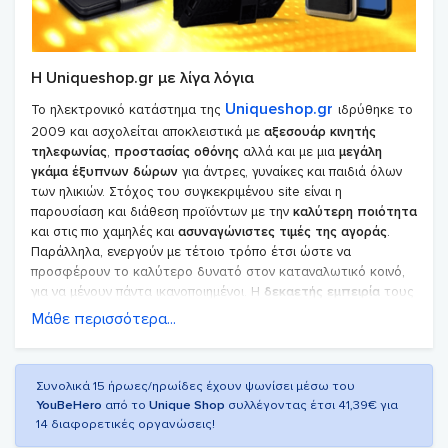
Η Uniqueshop.gr με λίγα λόγια
Uniqueshop.gr
Το ηλεκτρονικό κατάστημα της
ιδρύθηκε το
2009 και ασχολείται αποκλειστικά με
αξεσουάρ κινητής
τηλεφωνίας
,
προστασίας οθόνης
αλλά και με μια
μεγάλη
γκάμα έξυπνων δώρων
για άντρες, γυναίκες και παιδιά όλων
των ηλικιών. Στόχος του συγκεκριμένου site είναι η
παρουσίαση και διάθεση προϊόντων με την
καλύτερη ποιότητα
και στις πιο χαμηλές και
ασυναγώνιστες τιμές της αγοράς
.
Παράλληλα, ενεργούν με τέτοιο τρόπο έτσι ώστε να
προσφέρουν το καλύτερο δυνατό στον καταναλωτικό κοινό,
για να μένουν πάντα ικανοποιημένοι. Η
δεκαετής εμπειρία
τους
στο χώρο του εμπορίου, αποδεικνύουν την μεγάλη τους
Μάθε περισσότερα...
ανάπτυξη και την εμπιστοσύνη που δείχνουν οι πελάτες στην
Uniqueshop.gr
. Εδώ μπορείς να βρεις μια γκάμα από
προϊόντα με αριθμό που
ξεπερνούν τα 10000
, τα οποία
Συνολικά 15 ήρωες/ηρωίδες έχουν ψωνίσει μέσω του
συνεχώς ανανεώνονται και αναβαθμίζονται.
YouBeHero
από το
Unique Shop
συλλέγοντας έτσι 41,39€ για
14 διαφορετικές οργανώσεις!