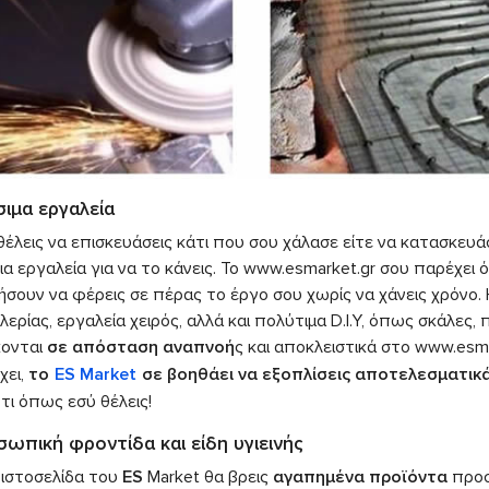
ιμα εργαλεία
θέλεις να επισκευάσεις κάτι που σου χάλασε είτε να κατασκευάσ
α εργαλεία για να το κάνεις. Το www.esmarket.gr σου παρέχει 
σουν να φέρεις σε πέρας το έργο σου χωρίς να χάνεις χρόνο. Η
λερίας, εργαλεία χειρός, αλλά και πολύτιμα D.I.Y, όπως σκάλες
κονται
σε απόσταση αναπνοή
ς και αποκλειστικά στο www.esm
χει,
το
ES Market
σε βοηθάει να εξοπλίσεις αποτελεσματικά
τι όπως εσύ θέλεις!
ωπική φροντίδα και είδη υγιεινής
 ιστοσελίδα του
ES
Market θα βρεις
αγαπημένα προϊόντα
προσ