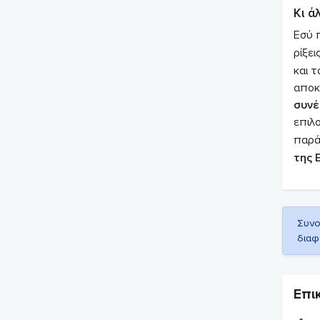
Κι ά
Εσύ π
ρίξει
και τ
αποκ
συνέ
επιλ
παρά
της Ε
Συνο
διαφ
Επι