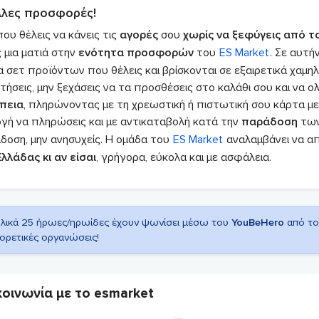
λλες προσφορές!
ου θέλεις να κάνεις τις
αγορές
σου
χωρίς να ξεφύγεις από τ
ς μια ματιά στην
ενότητα προσφορών
του
ES Market
. Σε αυτή
α σετ προϊόντων που θέλεις και βρίσκονται σε εξαιρετικά χαμηλ
τήσεις, μην ξεχάσεις να τα προσθέσεις στο καλάθι σου και να 
πεια
, πληρώνοντας με τη χρεωστική ή πιστωτική σου κάρτα μ
ογή να πληρώσεις και με αντικαταβολή κατά την
παράδοση
τω
δοση, μην ανησυχείς. Η ομάδα του
ES Market
αναλαμβάνει να απ
λλάδας κι αν είσαι
, γρήγορα, εύκολα και με ασφάλεια.
λικά 25 ήρωες/ηρωίδες έχουν ψωνίσει μέσω του
YouBeHero
από τ
ορετικές οργανώσεις!
κοινωνία με το esmarket