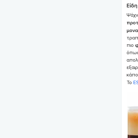
Είδη
Ψάχν
προτ
μονα
τραπε
πιο
φ
όπως
απολ
εξαι
κάπο
Το
E