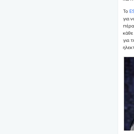
Το
E
για ν
πέρα
κάθε 
για 
ηλεκ