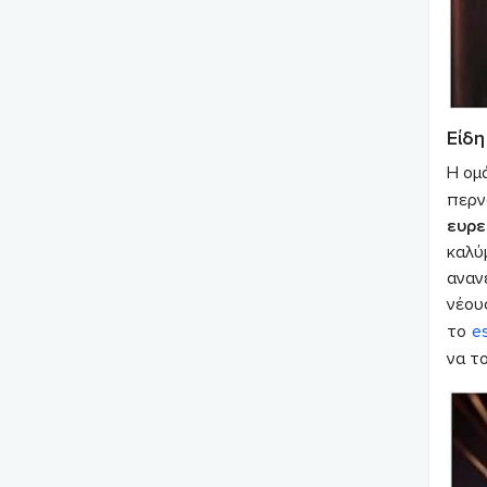
Είδη
Η ομ
περνο
ευρε
καλύ
ανανέ
νέου
το
e
να το