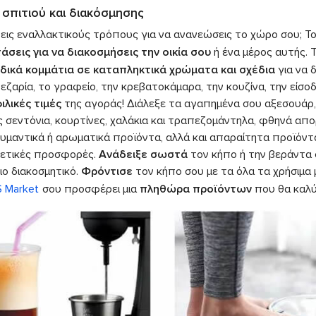
 σπιτιού και διακόσμησης
εις εναλλακτικούς τρόπους για να ανανεώσεις το χώρο σου; Τ
άσεις
για να διακοσμήσεις την οικία σου
ή ένα μέρος αυτής. 
δικά κομμάτια σε καταπληκτικά χρώματα και σχέδια
για να 
ζαρία, το γραφείο, την κρεβατοκάμαρα, την κουζίνα, την είσοδ
ιλικές τιμές
της αγοράς! Διάλεξε τα αγαπημένα σου αξεσουάρ, ε
 σεντόνια, κουρτίνες, χαλάκια και τραπεζομάντηλα, φθηνά απ
υμαντικά ή αρωματικά προϊόντα, αλλά και απαραίτητα προϊόν
ρετικές προσφορές.
Ανάδειξε σωστά
τον κήπο ή την βεράντα 
ιο διακοσμητικό.
Φρόντισε
τον κήπο σου με τα όλα τα χρήσιμα 
S Market
σου προσφέρει μια
πληθώρα προϊόντων
που θα καλ