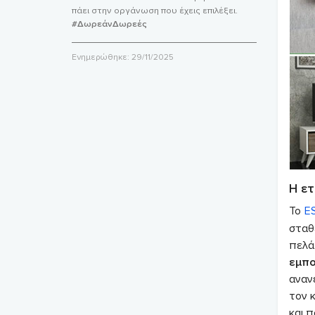
πάει στην οργάνωση που έχεις επιλέξει.
#ΔωρεάνΔωρεές
Ενημερώθηκε:
29/11/2025
Η ετ
Το
E
σταθ
πελάτ
εμπο
ανανε
τον κ
και 