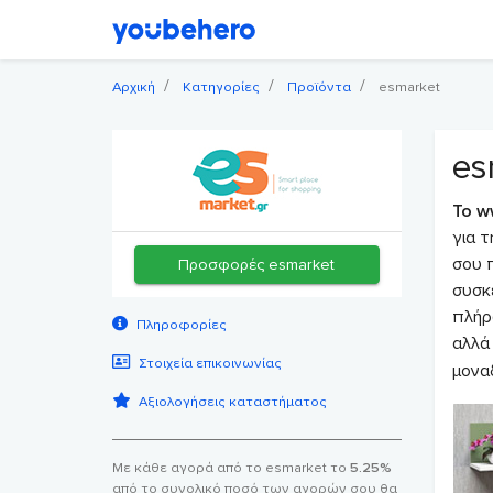
Αρχική
Κατηγορίες
Προϊόντα
esmarket
es
Το w
για τ
σου 
Προσφορές esmarket
συσκ
πλήρ
Πληροφορίες
αλλά 
Στοιχεία επικοινωνίας
μονα
Αξιολογήσεις καταστήματος
Με κάθε αγορά από το esmarket το
5.25%
από το συνολικό ποσό των αγορών σου θα