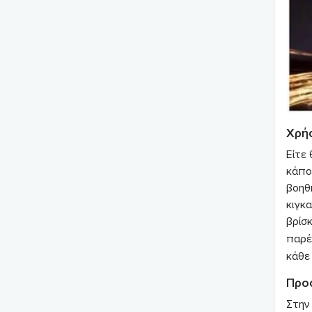
Χρήσ
Είτε 
κάποι
βοηθή
κιγκα
βρίσ
παρέ
κάθε 
Προσ
Στην