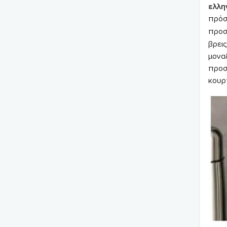
ελλη
πρόσ
προσ
βρεις
μονα
προσ
κουρτ