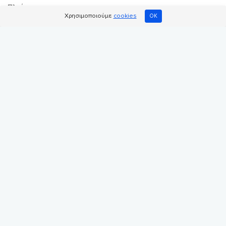
Πλοήγηση
Χρησιμοποιούμε
cookies
OK
Αρχική σελίδα
Κοινωφελείς οργανώσεις
Ηλεκτρονικά καταστήματα
Add Donation to Cart
ΝΕΟ
Ηρωικός ενθυμητής
Σελίδα διαφάνειας
Blog
Σελίδες εγγραφής
Εγγραφή οργάνωσης
Εγγραφή ομάδας
Χρήσιμοι σύνδεσμοι
Ποιοι είμαστε
Φόρμα επικοινωνίας