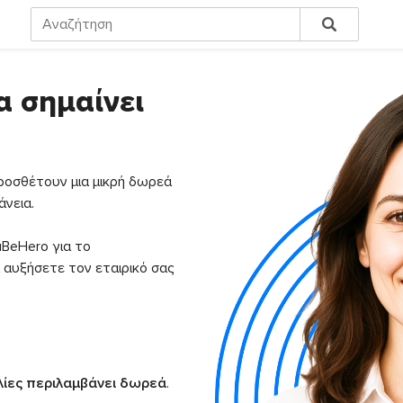
α σημαίνει
οσθέτουν μια μικρή δωρεά
νεια.
ouBeHero για το
 αυξήσετε τον εταιρικό σας
ελίες περιλαμβάνει δωρεά
.