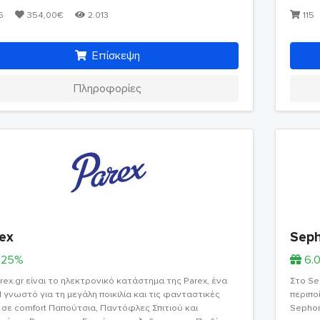
6
354,00€
2.013
115
Επίσκεψη
Πληροφορίες
ex
Sep
.25%
6.
rex.gr είναι το ηλεκτρονικό κατάστημα της Parex, ένα
Στο Se
 γνωστό για τη μεγάλη ποικιλία και τις φανταστικές
περιπο
 σε comfort Παπούτσια, Παντόφλες Σπιτιού και
Sephor