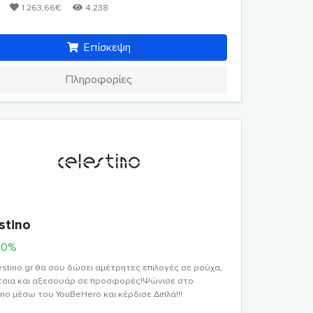
1.263,66€
4.238
Επίσκεψη
Πληροφορίες
stino
00%
estino.gr θα σου δώσει αμέτρητες επιλογές σε ρούχα,
σια και αξεσουάρ σε προσφορές!Ψώνισε στο
ino μέσω του YouBeHero και κέρδισε Διπλά!!!