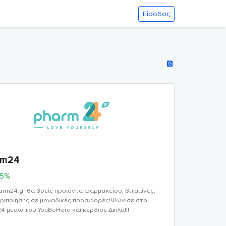
Είσοδος
rm24
75%
arm24.gr θα βρείς προϊόντα φαρμακείου, βιταμίνες,
εριποίησης σε μοναδικές προσφορές!Ψώνισε στο
4 μέσω του YouBeHero και κέρδισε Διπλά!!!