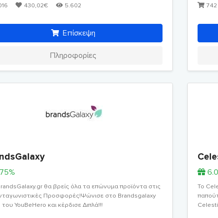
016
430,02€
5.602
742
Επίσκεψη
Πληροφορίες
ndsGalaxy
Cele
.75%
6.
randsGalaxy.gr θα βρείς όλα τα επώνυμα προϊόντα στις
Το Cel
ανταγωνιστικές Προσφορές!Ψώνισε στο Brandsgalaxy
παπούτ
του YouBeHero και κέρδισε Διπλά!!!
Celest