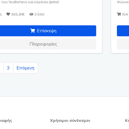
του YouBeHero και κέρδισε Διπλά!
Ψώνισε
5
365,81€
3.590
104
Επίσκεψη
Πληροφορίες
3
Επόμενη
γραφής
Χρήσιμοι σύνδεσμοι
Κ