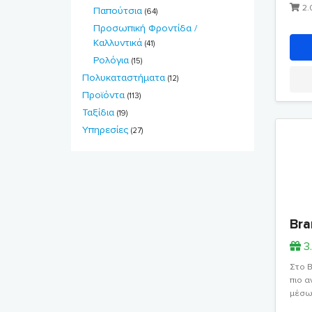
2.
Παπούτσια
(64)
Προσωπική Φροντίδα /
Καλλυντικά
(41)
Ρολόγια
(15)
Πολυκαταστήματα
(12)
Προϊόντα
(113)
Ταξίδια
(19)
Υπηρεσίες
(27)
Bra
3
Στο B
πιο 
μέσω 