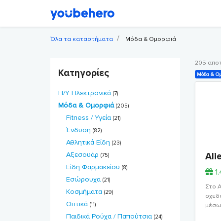
Όλα τα καταστήματα
Μόδα & Ομορφιά
205 απο
Κατηγορίες
Μόδα & Ομ
Η/Υ Ηλεκτρονικά
(7)
Μόδα & Ομορφιά
(205)
Fitness / Υγεία
(21)
Ένδυση
(82)
Αθλητικά Είδη
(23)
Αξεσουάρ
Ali
(75)
Είδη Φαρμακείου
(8)
1
Εσώρουχα
(21)
Στο A
Κοσμήματα
(29)
σχεδό
Οπτικά
(11)
μέσω 
Παιδικά Ρούχα / Παπούτσια
(24)