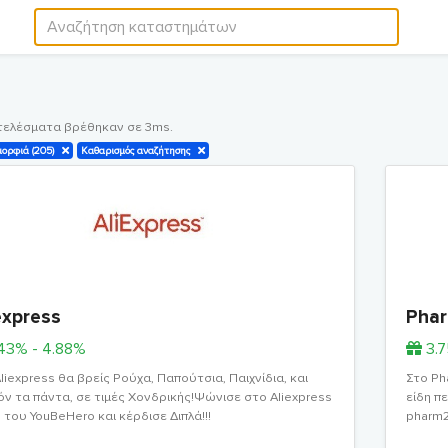
τελέσματα βρέθηκαν σε 3ms.
ορφιά (205)
Καθαρισμός αναζήτησης
express
Pha
.43% - 4.88%
3.
liexpress θα βρείς Ρούχα, Παπούτσια, Παιχνίδια, και
Στο Ph
ν τα πάντα, σε τιμές Χονδρικής!Ψώνισε στο Aliexpress
είδη π
του YouBeHero και κέρδισε Διπλά!!!
pharm2