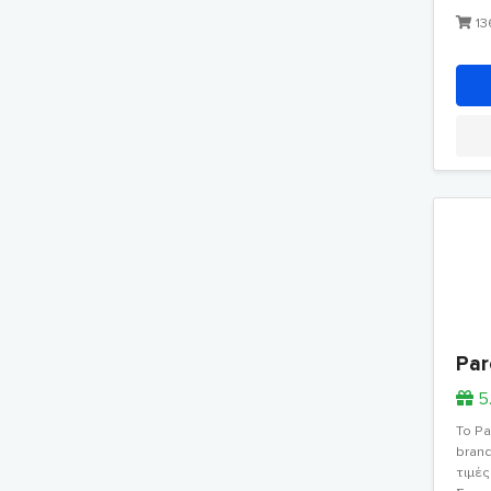
13
Par
5
Το Pa
brand
τιμές