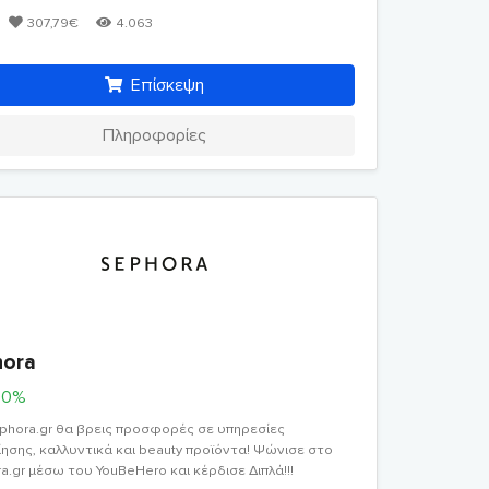
307,79€
4.063
Επίσκεψη
Πληροφορίες
hora
00%
phora.gr θα βρεις προσφορές σε υπηρεσίες
ίησης, καλλυντικά και beauty προϊόντα! Ψώνισε στο
a.gr μέσω του YouBeHero και κέρδισε Διπλά!!!