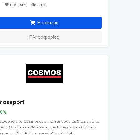
805,04€
5.493
Επίσκεψη
Πληροφορίες
mossport
28%
σφορές στο Cosmossport κατακτούν με διαφορά το
μετάλλιο στο στίβο των τιμών!Ψώνισε στο Cosmos
μέσω του YouBeHero και κέρδισε Διπλά!!!