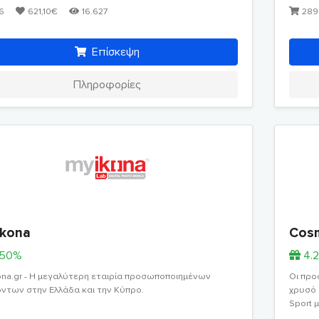
6
621,10€
16.627
289
Επίσκεψη
Πληροφορίες
kona
Cos
.50%
4.
ona.gr - H μεγαλύτερη εταιρία προσωποποιημένων
Οι προ
ντων στην Ελλάδα και την Κύπρο.
χρυσό 
Sport 