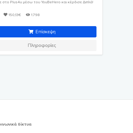
 στο Plus4u μέσω του YouBeHero και κέρδισε Διπλά!
150,13€
1.798
Επίσκεψη
Πληροφορίες
οινωνικά δίκτυα