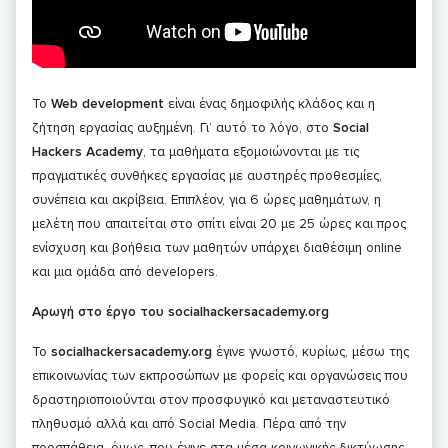
Το
Web development
είναι ένας δημοφιλής κλάδος και η
ζήτηση εργασίας αυξημένη. Γι’ αυτό το λόγο, στο
Social
Hackers Academy
, τα μαθήματα εξομοιώνονται με τις
πραγματικές συνθήκες εργασίας με αυστηρές προθεσμίες,
συνέπεια και ακρίβεια. Επιπλέον, για 6 ώρες μαθημάτων, η
μελέτη που απαιτείται στο σπίτι είναι 20 με 25 ώρες και προς
ενίσχυση και βοήθεια των μαθητών υπάρχει διαθέσιμη online
και μια ομάδα από developers.
Αρωγή στο έργο του socialhackersacademy.org
Το
socialhackersacademy.org
έγινε γνωστό, κυρίως, μέσω της
επικοινωνίας των εκπροσώπων με φορείς και οργανώσεις που
δραστηριοποιούνται στον προσφυγικό και μεταναστευτικό
πληθυσμό αλλά και από Social Media. Πέρα από την
προσπάθεια, όμως, που έγινε στα μέσα κοινωνικής δικτύωσης,