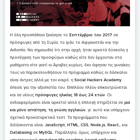
Η όλη προσπάθεια ξεκίνησε το
Σεπτέμβριο του 2017
σε
πρόσφυγες από τη Συρία, το Ιράν, το Αφγανιστάν και την
Αιθιοπία. Να σημειωθεί ότι στην αρχή, ήταν αρκετά δύσκολη η
προσέγγιση των προσφύγων καθώς είτε δεν έρχονταν στα
μαθήματα είτε γιατί οι Άραβες κυρίως, δεν άφηναν τις γυναίκες
τους να παρακολουθήσουν το πρόγραμμα καθώς οι δάσκαλοι
είναι άντρες αλλά με τον καιρό, η
Social Hackers Academy
έπεισε για την αξιοπιστία του. Επιπλέον, πλέον επικεντρώνεται
και σε νέους
πρόσφυγες ηλικίας 18 έως 24 ετών
. Οι
ενδιαφερόμενοι είναι αρκετοί αλλά η επιλογή στηρίζεται σε
μια
και μόνο απαίτηση, τη γνώση αγγλικών
, γι’ αυτό και υπάρχουν
σχετικά προκαταρκτικά τεστ. Τα προγράμματα που
διδάσκονται είναι:
JavaScript, HTML, CSS, Node.js, React,,
και
Databasing
σε
MySQL
. Παράλληλα, όμως, υπάρχουν και
υποστηρικτικά
σεμινάρια life coaching, λογική επίλυσης