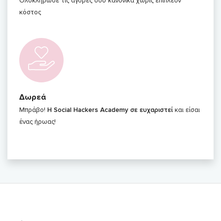
Ολοκλήρωσε τις αγορές σου κανονικά χωρίς επιπλέον
κόστος
Δωρεά
Μπράβο!
Η Social Hackers Academy σε ευχαριστεί
και είσαι
ένας ήρωας!