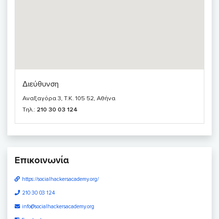
Διεύθυνση
Αναξαγόρα 3, T.K. 105 52, Αθήνα
Τηλ.:
210 30 03 124
Επικοινωνία
https://socialhackersacademy.org/
210 30 03 124
info@socialhackersacademy.org