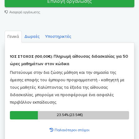
Επιλογή οργάνωσης
Αναφορά οργάνωσης
Γενικά
Δωρεές
Υποστηρικτές
Πληρωμή αίθουσας διδασκαλίας για 50
1ΟΣ ΣΤΟΧΟΣ (100,00€):
ώρες μαθημάτων στον κώδικα
Πιστεύουμε στην δια ζώσης μάθηση και την σημασία της
άμεσης επαφής του έμπειρου προγραμματιστή - καθηγητή με
τους μαθητές. Καλύπτοντας τα έξοδα της αίθουσας
διδασκαλίας, μπορούμε να προσφέρουμε ένα ασφαλές
περιβάλλον εκπαίδευσης.
23.54% (23.54€)
23.54% (23.54€)
Παλαιότεροι στόχοι