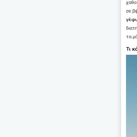
χαθο
σε β
γέφυ
διατ
τα μά
Τι κ