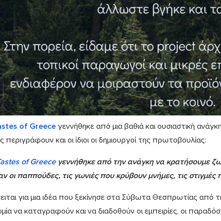
astes of Greece
γεννήθηκε από μια βαθιά και ουσιαστική ανάγκ
 περιγράφουν και οι ίδιοι οι δημιουργοί της πρωτοβουλίας:
astes of Greece
γεννήθηκε από την ανάγκη να κρατήσουμε ζων
αν οι παππούδες, τις γωνιές που κρύβουν μνήμες, τις στιγμές
ειται για μια ιδέα που ξεκίνησε στα Σύβωτα Θεσπρωτίας από τη
υμία να καταγραφούν και να διαδοθούν οι εμπειρίες, οι παραδόσ