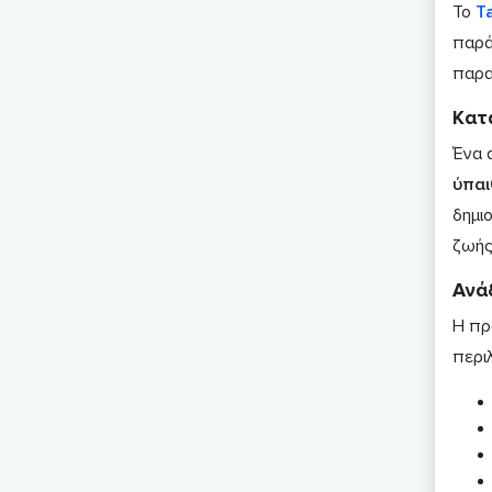
Το
T
παρά
παρα
Κατ
Ένα 
ύπαι
δημι
ζωής
Ανά
Η πρ
περι