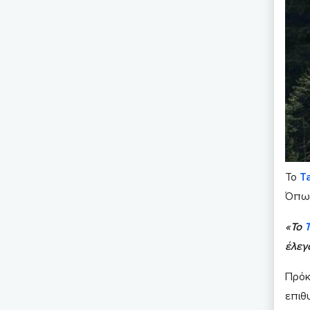
Το
T
Όπως
«Το
T
έλεγ
Πρόκ
επιθ