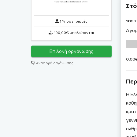
Στό
1ΟΣ Σ
1 Υποστηρικτές
Αγορ
100,00€ υπολείπονται
Επιλογή οργάνωσης
0,00
Αναφορά οργάνωσης
Περ
Η Ελλ
καθη
κρατ
γενν
ανθρ