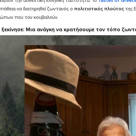
είξουν την αυθεντική ελληνική ταυτότητα. Το
Tastes of Greec
πάθεια να διατηρηθεί ζωντανός ο
πολιτιστικός πλούτος
της Ε
ώπων που τον κουβαλούν.
 ξεκίνησε: Μια ανάγκη να κρατήσουμε τον τόπο ζωντ