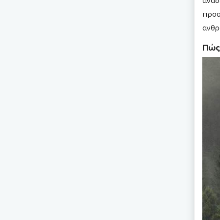
αναδ
προσ
ανθρ
Πώς