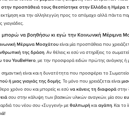
 στην προσπάθειά τους θεσπίστηκε στην Ελλάδα η Ημέρα τη
 εκτίμηση και την αλληλεγγύη προς το απόμαχο αλλά πάντα πα
ις γιαγιάδες.
 μπορώ να βοηθήσω κι εγώ την Κοινωνική Μέριμνα Μ
ινωνική Μέριμνα Μοσχάτου
είναι μία προσπάθεια που χρειάζε
νθρωπική της δράση
. Αν θέλεις κι εσύ να στηρίξεις το σωματ
 του YouBeHero
, με την προσφορά ειδών πρώτης ανάγκης ή 
 σημαντική είναι και η δυνατότητα που προσφέρει το Σωματείο 
ού ή μιας γιαγιάς της δομής
. Το μόνο που χρειάζεται είναι
μι
θερο χρόνο σου και μπορείς κι εσύ
να κάνεις τη διαφορά
στην 
ειά
σου στην κάλυψη των βασικών υλικών αναγκών, μία σου
ευ
καρδιά του νέου σου «Συγγενή» με
θαλπωρή
και
αγάπη
. Και το
ιά!