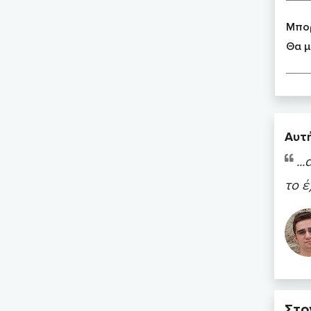
Μπορ
Θα μ
Αυτή
..
το έ
Στο