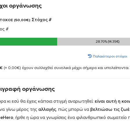
χοι οργάνωσης
Στόχος #
ΤΟΧΟΣ (50,00€):
ος #
28.70% (14.35€)
28.70% (14.35€)
Παλαιότεροι στόχοι
1€
(+ 0,00€)
έχουν συλλεχθεί συνολικά μέχρι σήμερα και υπολείπονται
ιγραφή οργάνωσης
υρα κι εσύ θα έχεις κάποια στιγμή αναρωτηθεί:
είναι αυτή η κο
να γίνω μέρος της
αλλαγής
, πώς μπορώ να
βελτιώσω τις ζωέ
eHero
, ήρθε η ώρα να γνωρίσεις ένα φιλανθρωπικό σωματείο π