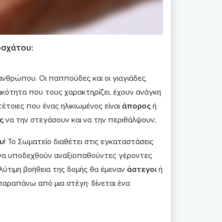
οσχάτου:
ε ανθρώπου. Οι παππούδες και οι γιαγιάδες,
ικότητα που τους χαρακτηρίζει, έχουν ανάγκη
 τέτοιες που ένας ηλικιωμένος είναι
άπορος
ή
ς
να την στεγάσουν και να την περιθάλψουν;
υ
! Το Σωματείο διαθέτει στις εγκαταστάσεις
ς να υποδεχθούν αναξιοπαθούντες γέροντες
λύτιμη βοήθεια της δομής θα έμεναν
άστεγοι
ή
παραπάνω από μια στέγη· δίνεται ένα