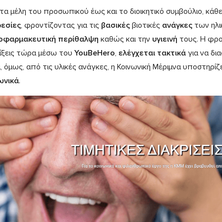
τα μέλη του προσωπικού έως και το διοικητικό συμβούλιο, κάθ
εσίες
, φροντίζοντας για τις
βασικές
βιοτικές
ανάγκες
των ηλι
οφαρμακευτική περίθαλψη
καθώς και την
υγιεινή
τους. Η φρον
ίξεις τώρα μέσω του
YouBeHero
,
ελέγχεται τακτικά
για να δι
, όμως, από τις υλικές ανάγκες, η Κοινωνική Μέριμνα υποστηρίζ
ωνικά
.