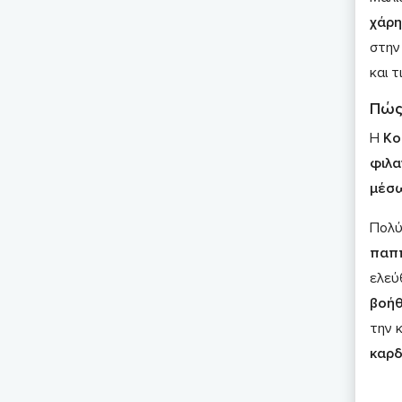
χάρη
στην
και τ
Πώς
Η
Κο
φιλα
μέσω
Πολύ
παππ
ελεύ
βοήθ
την 
καρδ