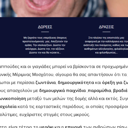
αππούδες και οι γιαγιάδες μπορεί να βρίσκονται σε προχωρημέν
ωνικής Μέριμνας Μοσχάτου, σίγουρα θα σας απαντήσουν ότι τα χρ
ωποι με περίσσια
ζωντάνια
,
δημιουργικότητα
και
όρεξη για ζ
ους απασχολούν με
δημιουργικά παιχνίδια
,
παραμύθια
,
βραδιέ
ωνικοποίηση
μεταξύ των μελών της δομής αλλά και εκτός. Συγ
σχολεία
κατά τις εορταστικές περιόδους, οι οποίες προσφέρο
πολύτιμες, ευχάριστες στιγμές στους μικρούς.
τα, είναι τέτοιο το
μεράκι
και η
επιμονή
των ανθρώπων πίσω 