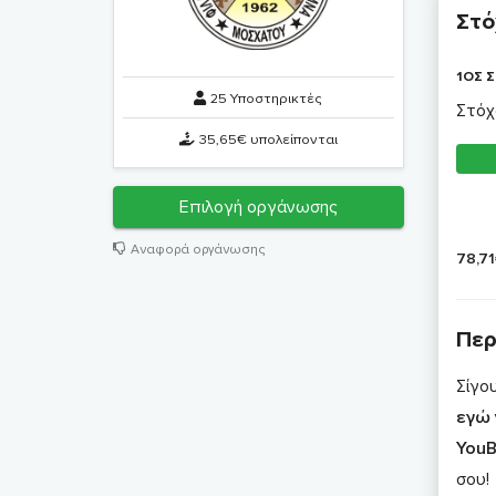
Στό
1ΟΣ Σ
25 Υποστηρικτές
Στόχ
35,65€ υπολείπονται
Επιλογή οργάνωσης
Αναφορά οργάνωσης
78,7
Περ
Σίγο
εγώ
YouB
σου!