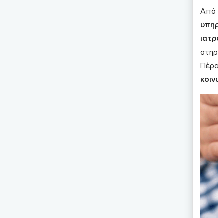
Από 
υπηρ
ιατρ
στηρ
Πέρα
κοιν