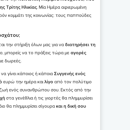
ς Τρίτης Ηλικίας
. Μία Ημέρα αφιερωμένη
ρόν κομμάτι της κοινωνίας: τους παππούδες
οσχάτου;
ται την στήριξη όλων μας για να
διατηρήσει τη
είο, μπορείς να το πράξεις τώρα με
αγορές
με δωρεές.
να γίνει κάποιος ή κάποια
Συγγενής ενός
σό
ευρώ την ημέρα και
λίγο
από τον πολύτιμο
ζωή ενός συνανθρώπου σου. Εκτός από την
χή
στα γενέθλια ή τις γιορτές θα πλημμυρίσει
 ίδιο θα πλημμυρίσει σίγουρα
και η δική σου