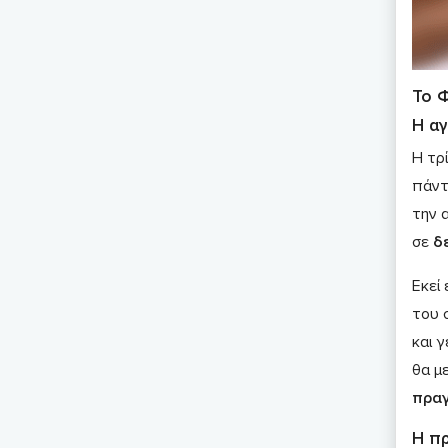
Το 
H α
Η τρί
πάντ
την α
σε
δ
Εκεί 
του 
και 
θα μ
πραγ
Η π