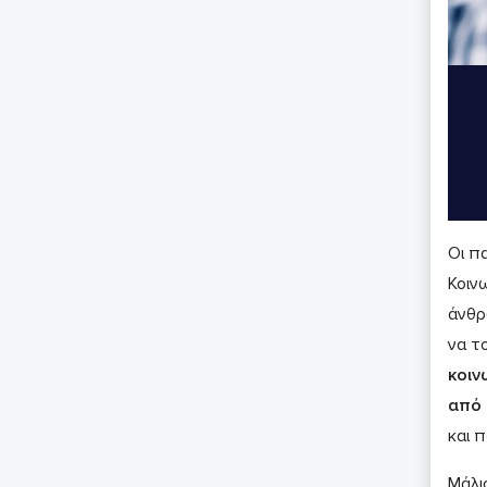
Οι π
Κοιν
άνθρ
να τ
κοιν
από 
και 
Μάλισ