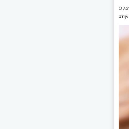
Ο λόγ
στην