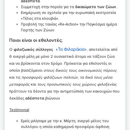
αδέσποτα
.
Συμμετοχή στην πορεία για τα
δικαιώματα των ζώων
.
Ενημέρωση σε σχολεία για την ευρωπαϊκή εκστρατεία
«Τέλος στα κλουβιά».
Προβολή της ταινίας «Re-Action» την Παγκόσμια ημέρα
Γιορτής των Ζώων.
Ποιοι είναι οι εθελοντές;
«Τα Φιλαράκια»
Ο
φιλοζωικός σύλλογος
, αποτελείται από
6 ενεργά μέλη με μόνο 2 ουσιαστικά άτομα να ταΐζουν ζώα
και να βρίσκονται στον δρόμο. Πρόκειται για εθελοντές οι
οποίοι βασιζόμενοι
στους δικούς τους οικονομικούς πόρους
και τις
προσφορές φιλόζωων πολιτών
,
τα δικά τους μέσα
μεταφοράς
και
τους προσωπικούς τους χώρους φιλοξενίας
πράττουν τα δέοντα για την αντιμετώπιση των κακουχιών που
δεκάδες
αδέσποτα
βιώνουν.
Testimonial
:
Εμείς μιλήσαμε με την κ. Μέρτη, ενεργό μέλος του
συλλόγου η οποία καθημερινά προσφέρει άφθονη