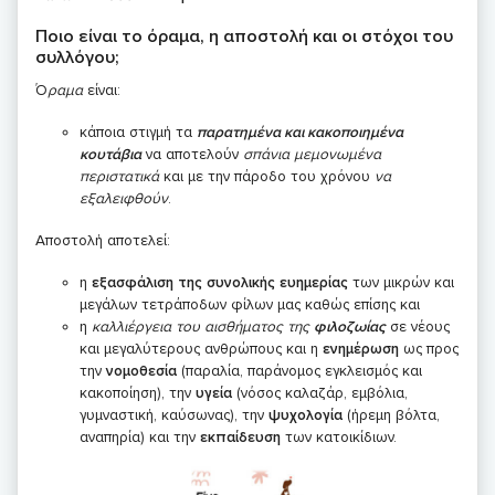
Ποιο είναι το όραμα, η αποστολή και οι στόχοι του
συλλόγου;
Ό
ραμα
είναι:
κάποια στιγμή τα
παρατημένα και κακοποιημένα
κουτάβια
να αποτελούν
σπάνια μεμονωμένα
περιστατικά
και με την πάροδο του χρόνου
να
εξαλειφθούν
.
Αποστολή αποτελεί:
η
εξασφάλιση της συνολικής ευημερίας
των μικρών και
μεγάλων τετράποδων φίλων μας καθώς επίσης και
η
καλλιέργεια του αισθήματος της
φιλοζωίας
σε νέους
και μεγαλύτερους ανθρώπους και η
ενημέρωση
ως προς
την
νομοθεσία
(παραλία, παράνομος εγκλεισμός και
κακοποίηση), την
υγεία
(νόσος καλαζάρ, εμβόλια,
γυμναστική, καύσωνας), την
ψυχολογία
(ήρεμη βόλτα,
αναπηρία) και την
εκπαίδευση
των κατοικίδιων.