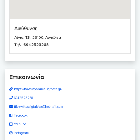
Διεύθυνση
Αίγιο, T.K. 25100, Αιγιάλεα
Τηλ.:
6942523268
Επικοινωνία
https://fsa-strayanimalsgreece.gr/
6942523268
filozwikosaigialeias@hotmail.com
Facebook
Youtube
Instagram