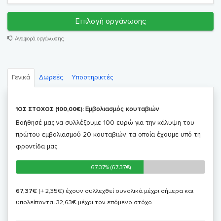
Επιλογή οργάνωσης
Αναφορά οργάνωσης
Γενικά
Δωρεές
Υποστηρικτές
Eμβολιασμός κουταβιών
1ΟΣ ΣΤΟΧΟΣ (100,00€):
Βοήθησέ μας να συλλέξουμε 100 ευρώ για την κάλυψη του
πρώτου εμβολιασμού 20 κουταβιών, τα οποία έχουμε υπό τη
φροντίδα μας.
67.37% (67.37€)
67.37% (67.37€)
67,37€
(+ 2,35€)
έχουν συλλεχθεί συνολικά μέχρι σήμερα και
υπολείπονται 32,63€ μέχρι τον επόμενο στόχο