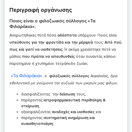
Περιγραφή οργάνωσης
Ποιος είναι ο φιλοζωικός σύλλογος «Τα
Φιλαράκια»;
Αναρωτήθηκες ποτέ πόσα
αδέσποτα
υπάρχουν; Ποιος είναι
υπεύθυνος για την φροντίδα και την μέριμνά
τους;
Από πού,
πως και γιατί να υιοθετήσεις;
Ή ακόμη χρειάστηκε ποτέ να
μάθεις
που πρέπει να απευθυνθείς
όταν συναντάς κάποιο
παρατημένο ή χτυπημένο τετράποδο ζωάκι;
«Τα Φιλαράκια»
, ο
φιλοζωικός σύλλογος
Αιγιαλείας,
δρα
εθελοντικά με γνώμονα την ευζωία των μικρών μας φίλων,
διασφαλίζοντας την
διάσωση
τους,
παρέχοντας
ιατροφαρμακευτική περίθαλψη &
στείρωση
,
εξασφαλίζοντας
αναδοχές και υιοθεσίες
και
παρέχοντας
συστηματική ενημέρωση και
ευαισθητοποίηση
.