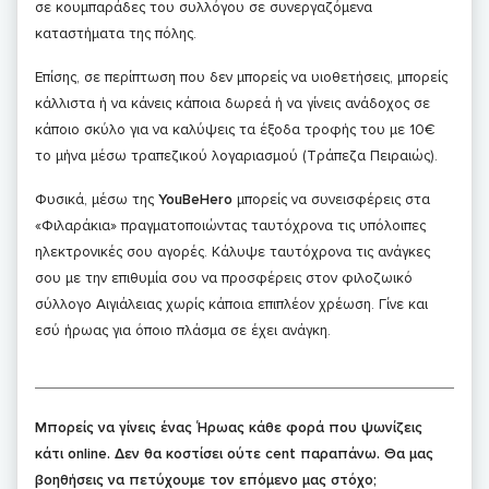
σε κουμπαράδες του συλλόγου σε συνεργαζόμενα
καταστήματα της πόλης.
Επίσης, σε περίπτωση που δεν μπορείς να υιοθετήσεις, μπορείς
κάλλιστα ή να κάνεις κάποια δωρεά ή να γίνεις ανάδοχος σε
κάποιο σκύλο για να καλύψεις τα έξοδα τροφής του με 10€
το μήνα μέσω τραπεζικού λογαριασμού (Τράπεζα Πειραιώς).
Φυσικά, μέσω της
YouBeHero
μπορείς να συνεισφέρεις στα
«Φιλαράκια» πραγματοποιώντας ταυτόχρονα τις υπόλοιπες
ηλεκτρονικές σου αγορές. Κάλυψε ταυτόχρονα τις ανάγκες
σου με την επιθυμία σου να προσφέρεις στον φιλοζωικό
σύλλογο Αιγιάλειας χωρίς κάποια επιπλέον χρέωση. Γίνε και
εσύ ήρωας για όποιο πλάσμα σε έχει ανάγκη.
Μπορείς να γίνεις ένας Ήρωας κάθε φορά που ψωνίζεις
κάτι online. Δεν θα κοστίσει ούτε cent παραπάνω. Θα μας
βοηθήσεις να πετύχουμε τον επόμενο μας στόχο;