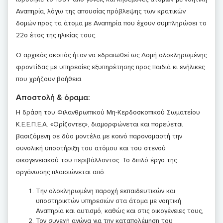
Αναπηρία, λόγω της απουσίας πρόβλεψης των κρατικών
δομών προς τα άτομα με Αναπηρία που έχουν συμπληρώσει το
22ο έτος της ηλικίας τους.
Ο αρχικός σκοπός ήταν να εδραιωθεί ως Δομή ολοκληρωμένης
φροντίδας με υπηρεσίες εξυπηρέτησης προς παιδιά κι ενήλικες
που χρήζουν βοήθεια.
Αποστολή & όραμα:
Η δράση του Φιλανθρωπικού Μη-Κερδοσκοπικού Σωματείου
Κ.Ε.Ε.Π.Ε.Α. «Ορίζοντες», διαμορφώνεται και πορεύεται
βασιζόμενη σε δύο μοντέλα με κοινό παρονομαστή την
συνολική υποστήριξη του ατόμου και του στενού
οικογενειακού του περιβάλλοντος. Το διπλό έργο της
οργάνωσης πλαισιώνεται από:
Την ολοκληρωμένη παροχή εκπαιδευτικών και
υποστηρικτών υπηρεσιών στα άτομα με νοητική
Αναπηρία και αυτισμό, καθώς και στις οικογένειες τους,
Τον συνεχή αγώνα για την καταπολέμηση του