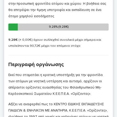
στην προσωπική φροντίδα ατόμου και χώρου. Η βοήθεια σας
θα επιτρέψει την 4μηνη υποτροφία και εκπαίδευση σε ένα
άτομο χαμηλού εισοδήματος
9.28% (9.28€)
9.28% (9.28€)
9,28€
(+ 0,00€)
έχουν συλλεχθεί συνολικά μέχρι σήμερα και
υπολείπονται 90,72€ μέχρι τον επόμενο στόχο
Περιγραφή οργάνωσης
Εκεί που σταματάει η κρατική υποστήριξη για την φροντίδα
των ατόμων με νοητική υστέρηση και αυτισμό, αρχίζουν οι
απέραντοι ορίζοντες ευαισθησίας του Φιλανθρωπικού Μη-
Κερδοσκοπικού Σωματείου Κ.Ε.Ε.Π.Ε.Α. «Ορίζοντες».
Αξίζει να αναφερθεί πως το ΚΕΝΤΡΟ ΕΙΔΙΚΗΣ ΕΚΠΑΙΔΕΥΣΗΣ
ΠΑΙΔΙΩΝ & ΕΝΗΛΙΚΩΝ ΜΕ ΑΝΑΠΗΡΙΑ, Κ.Ε.Ε.Π.Ε.Α. «Ορίζοντες»,
ιδρύθηκε το 1997 από γονείς και κηδεμόνες ατόμων με νοητική