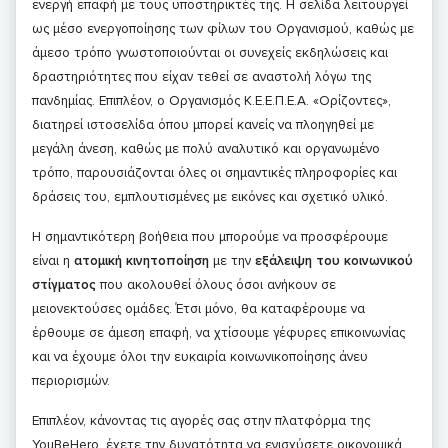
ενεργή επαφή με τους υποστηρικτές της. Η σελίδα λειτουργεί
ως μέσο ενεργοποίησης των φίλων του Οργανισμού, καθώς με
άμεσο τρόπο γνωστοποιούνται οι συνεχείς εκδηλώσεις και
δραστηριότητες που είχαν τεθεί σε αναστολή λόγω της
πανδημίας. Επιπλέον, ο Οργανισμός Κ.Ε.Ε.Π.Ε.Α. «Ορίζοντες»,
διατηρεί ιστοσελίδα όπου μπορεί κανείς να πλοηγηθεί με
μεγάλη άνεση, καθώς με πολύ αναλυτικό και οργανωμένο
τρόπο, παρουσιάζονται όλες οι σημαντικές πληροφορίες και
δράσεις του, εμπλουτισμένες με εικόνες και σχετικό υλικό.
Η σημαντικότερη βοήθεια που μπορούμε να προσφέρουμε
είναι η
ατομική κινητοποίηση
με την
εξάλειψη του κοινωνικού
στίγματος
που ακολουθεί όλους όσοι ανήκουν σε
μειονεκτούσες ομάδες. Έτσι μόνο, θα καταφέρουμε να
έρθουμε σε άμεση επαφή, να χτίσουμε γέφυρες επικοινωνίας
και να έχουμε όλοι την ευκαιρία κοινωνικοποίησης άνευ
περιορισμών.
Επιπλέον, κάνοντας τις αγορές σας στην πλατφόρμα της
YouBeHero, έχετε την δυνατότητα να ενισχύσετε οικονομικά