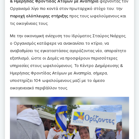
& Ημερήσιας Φροντίδας Ατόμων με Αναπηρία
φέρνοντας τον
Οργανισμό λίγο πιο κοντά στον πρωταρχικό στόχο του: την
παροχή ολόπλευρης στήριξης
προς τους ωφελούμενους και
τις οικογένειες τους.
Με την οικονομική ενίσχυση του Ιδρύματος Σταύρος Νιάρχος,
ο Οργανισμός κατάφερε να ανακαινίσει το κτίριο, να
αναβαθμίσει τις εγκαταστάσεις αγοράζοντας νέο, απαραίτητο
εξοπλισμό, ώστε οι Δομές να προσφέρουν περισσότερες
υπηρεσίες στους ωφελούμενους. Το Κέντρο Διημέρευσης &
Ημερήσιας Φροντίδας Ατόμων με Αναπηρία, σήμερα,
υποστηρίζει 104 ωφελούμενους μαζί με το άμεσο
οικογενειακό περιβάλλον τους.